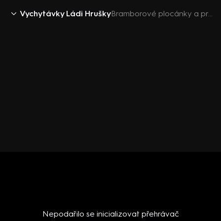
Vychytávky Ládi Hrušky
Bramborové plocánky a pražené maso
Nepodařilo se inicializovat přehrávač