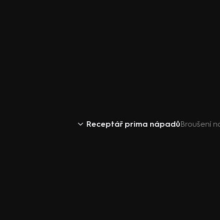
Receptář prima nápadů
Broušení n