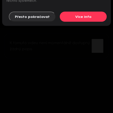
těchto systémech.
Přesto pokračovat
Více info
K tomuto videu není momentálně dostupný
žádný popis.