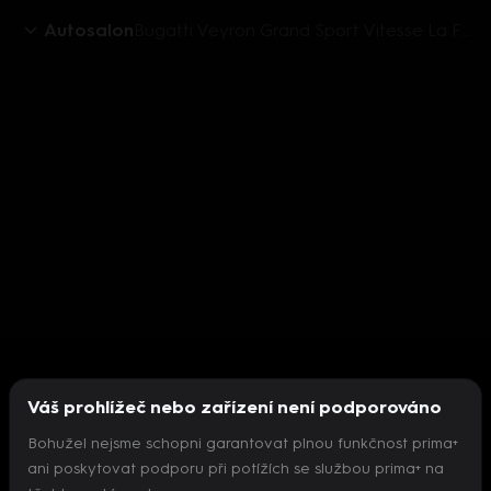
Autosalon
Bugatti Veyron Grand Sport Vitesse La Finale
Váš prohlížeč nebo zařízení není podporováno
Bohužel nejsme schopni garantovat plnou funkčnost prima+
ani poskytovat podporu při potížích se službou prima+ na
Nepodařilo se inicializovat přehrávač