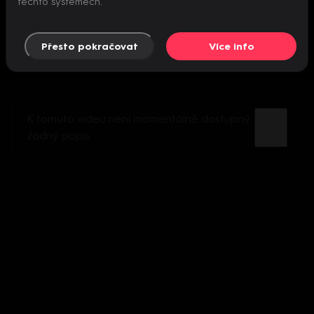
těchto systémech.
Přesto pokračovat
Více info
K tomuto videu není momentálně dostupný
žádný popis.