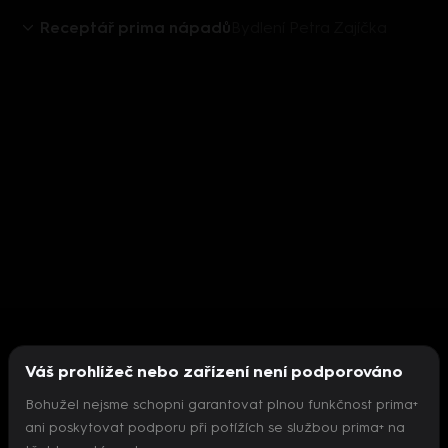
Receptář prima nápadů
Bydlení Petra Zajíčka
Váš prohlížeč nebo zařízení není podporováno
Bohužel nejsme schopni garantovat plnou funkčnost prima+
ani poskytovat podporu při potížích se službou prima+ na
Nepodařilo se inicializovat přehrávač