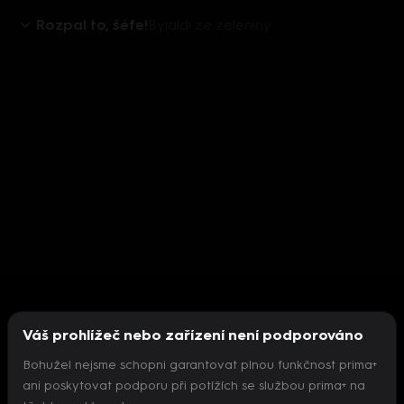
Rozpal to, šéfe!
Byialdi ze zeleniny
Váš prohlížeč nebo zařízení není podporováno
Bohužel nejsme schopni garantovat plnou funkčnost prima+
ani poskytovat podporu při potížích se službou prima+ na
Nepodařilo se inicializovat přehrávač