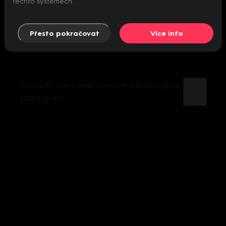
těchto systémech.
Přesto pokračovat
Více info
K tomuto videu není momentálně dostupný
žádný popis.