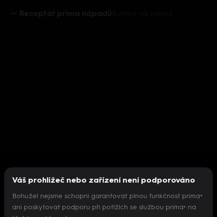
Receptář prima nápadů
Bylinky na vaření
Váš prohlížeč nebo zařízení není podporováno
Bohužel nejsme schopni garantovat plnou funkčnost prima+
ani poskytovat podporu při potížích se službou prima+ na
Nepodařilo se inicializovat přehrávač