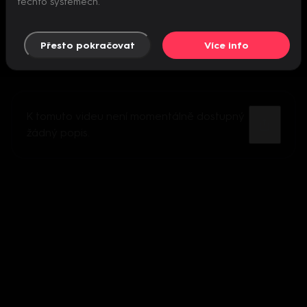
těchto systémech.
Přesto pokračovat
Více info
K tomuto videu není momentálně dostupný
žádný popis.