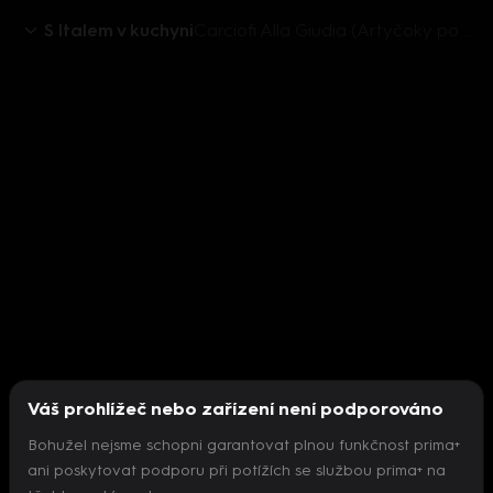
S Italem v kuchyni
Carciofi Alla Giudia (Artyčoky po židovsku)
Váš prohlížeč nebo zařízení není podporováno
Bohužel nejsme schopni garantovat plnou funkčnost prima+
ani poskytovat podporu při potížích se službou prima+ na
Nepodařilo se inicializovat přehrávač