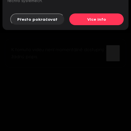
těchto systémech.
Přesto pokračovat
Více info
K tomuto videu není momentálně dostupný
žádný popis.