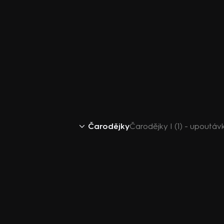
Čarodějky
Čarodějky I (1) - upoutá