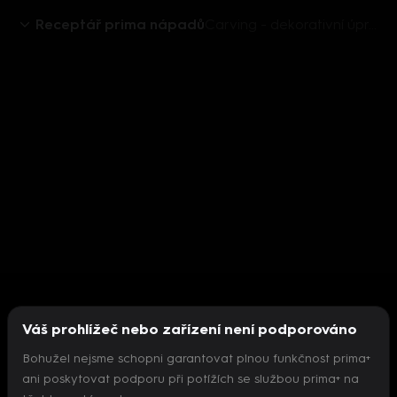
Receptář prima nápadů
Carving - dekorativní úprava čerstvého ovoce a zeleniny
Váš prohlížeč nebo zařízení není podporováno
Bohužel nejsme schopni garantovat plnou funkčnost prima+
ani poskytovat podporu při potížích se službou prima+ na
Nepodařilo se inicializovat přehrávač