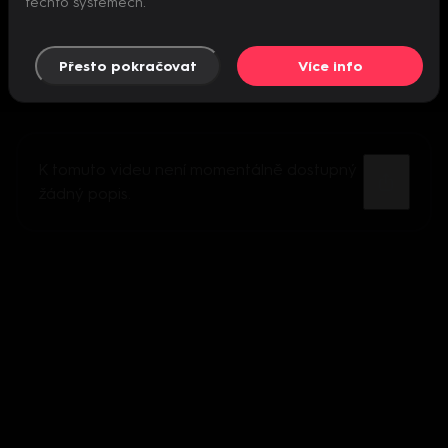
těchto systémech.
Přesto pokračovat
Více info
K tomuto videu není momentálně dostupný
žádný popis.