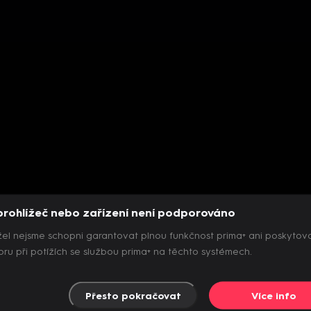
prohlížeč nebo zařízení není podporováno
el nejsme schopni garantovat plnou funkčnost prima+ ani poskytov
ru při potížích se službou prima+ na těchto systémech.
Přesto pokračovat
Více info