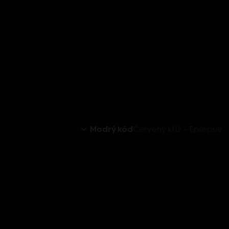
Modrý kód
Červený kříž - Epilepsie