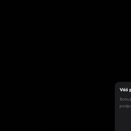
Váš 
Bohuž
podpo