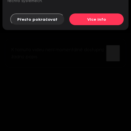
těchto systémech.
Přesto pokračovat
Více info
K tomuto videu není momentálně dostupný
žádný popis.