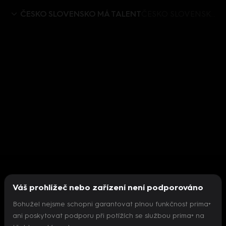
ČESKO SLOVENSKO MÁ TALENT
ČESKO SLOVENSKO MÁ TALENT IX (1) - upoutávka
Váš prohlížeč nebo zařízení není podporováno
Bohužel nejsme schopni garantovat plnou funkčnost prima+
ani poskytovat podporu při potížích se službou prima+ na
Nepodařilo se inicializovat přehrávač