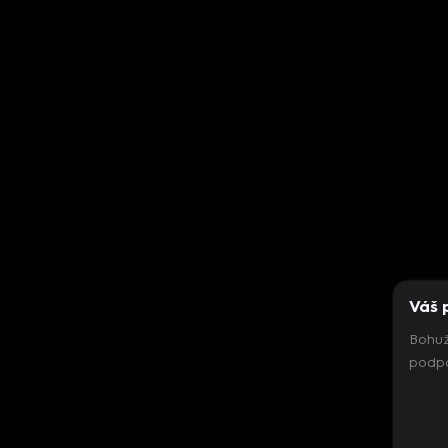
Váš 
Bohuž
podpo