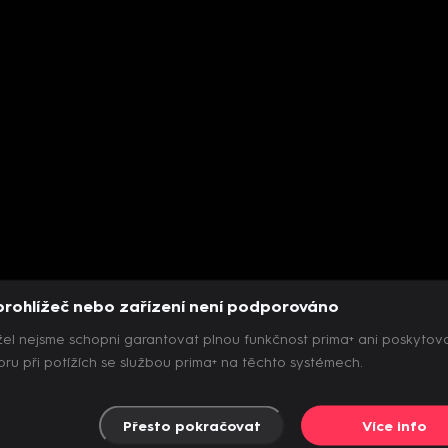
prohlížeč nebo zařízení není podporováno
el nejsme schopni garantovat plnou funkčnost prima+ ani poskytov
ru při potížích se službou prima+ na těchto systémech.
Přesto pokračovat
Více info