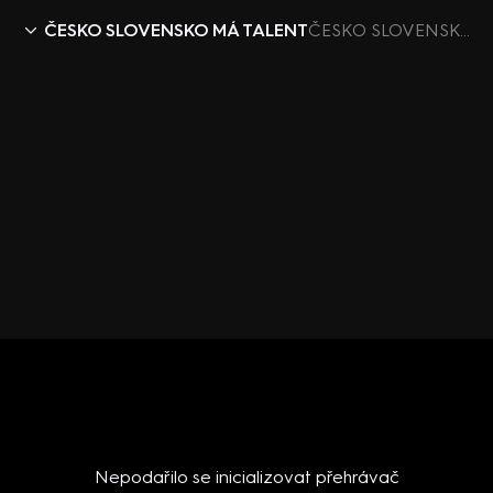
ČESKO SLOVENSKO MÁ TALENT
ČESKO SLOVENSKO MÁ TALENT VII (5): Nejvíc sexy vystoupení
Nepodařilo se inicializovat přehrávač