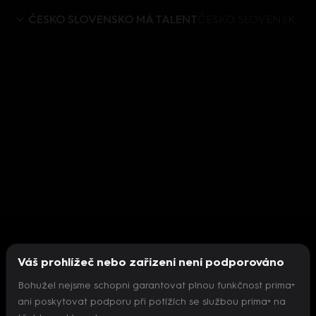
ČESKO SLOVENSKO MÁ TALENT
ČESKO SLOVENSKO MÁ TALENT VIII - speciál (2) - upoutávka
Váš prohlížeč nebo zařízení není podporováno
Bohužel nejsme schopni garantovat plnou funkčnost prima+
ani poskytovat podporu při potížích se službou prima+ na
Nepodařilo se inicializovat přehrávač