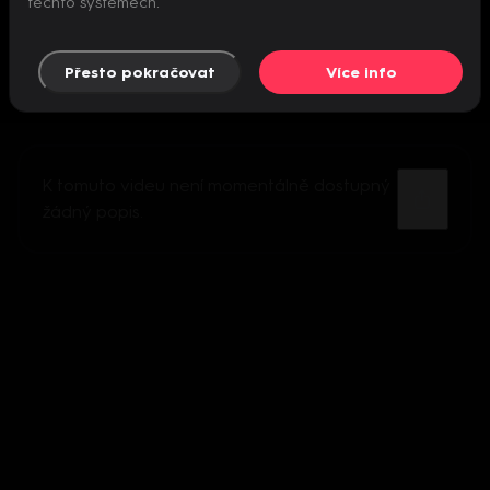
těchto systémech.
Přesto pokračovat
Více info
K tomuto videu není momentálně dostupný
žádný popis.