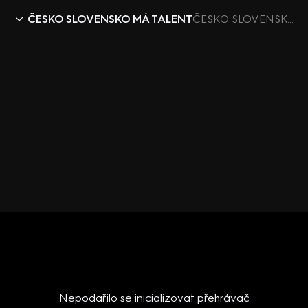
ČESKO SLOVENSKO MÁ TALENT
ČESKO SLOVENSKO MÁ TALENT VIII (15): Finále Bike O´Clock
Nepodařilo se inicializovat přehrávač