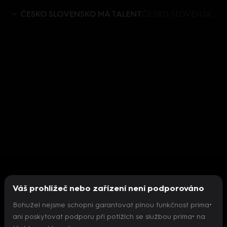
ČESKO SLOVENSKO MÁ TALENT
ČESKO SLOVENSKO MÁ TALENT VIII (7): Martez a Chrobox
Váš prohlížeč nebo zařízení není podporováno
Bohužel nejsme schopni garantovat plnou funkčnost prima+
ani poskytovat podporu při potížích se službou prima+ na
Nepodařilo se inicializovat přehrávač