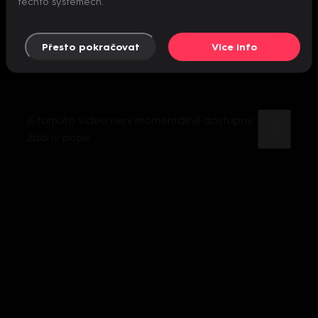
těchto systémech.
Přesto pokračovat
Více info
K tomuto videu není momentálně dostupný
žádný popis.