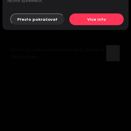
těchto systémech.
Přesto pokračovat
Více info
K tomuto videu není momentálně dostupný
žádný popis.