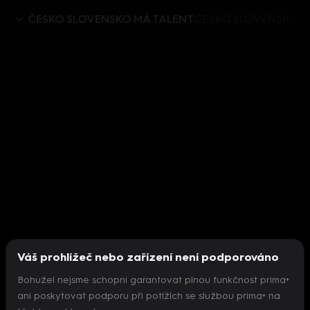
ČESKO SLOVENSKO MÁ TALENT
ČESKO SLOVENSKO MÁ TALENT VIII (9) Pátrovič po osmé zpět
Váš prohlížeč nebo zařízení není podporováno
Bohužel nejsme schopni garantovat plnou funkčnost prima+
ani poskytovat podporu při potížích se službou prima+ na
Nepodařilo se inicializovat přehrávač