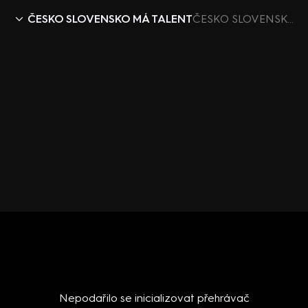
ČESKO SLOVENSKO MÁ TALENT
ČESKO SLOVENSKO MÁ TALENT X (12) – Drsná Ashley
Nepodařilo se inicializovat přehrávač