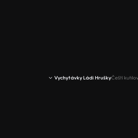
Vychytávky Ládi Hrušky
Čeští kutilo