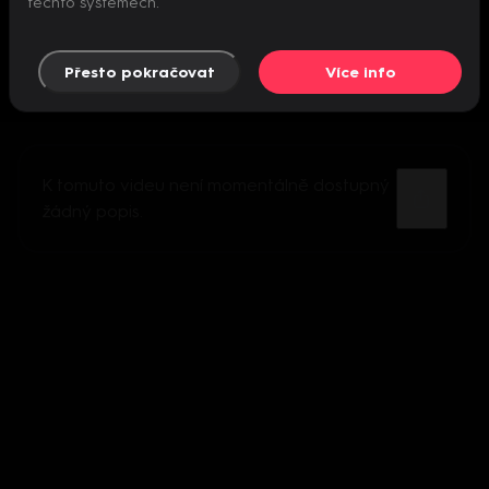
těchto systémech.
Přesto pokračovat
Více info
K tomuto videu není momentálně dostupný
žádný popis.