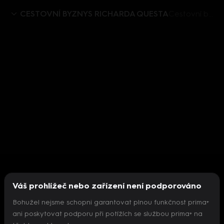
CESTOVNÍ BYZNYS RICHARDA QUESTA
Cestovní byznys Richarda Questa (1) - upoutávka
Váš prohlížeč nebo zařízení není podporováno
Bohužel nejsme schopni garantovat plnou funkčnost prima+
ani poskytovat podporu při potížích se službou prima+ na
Nepodařilo se inicializovat přehrávač