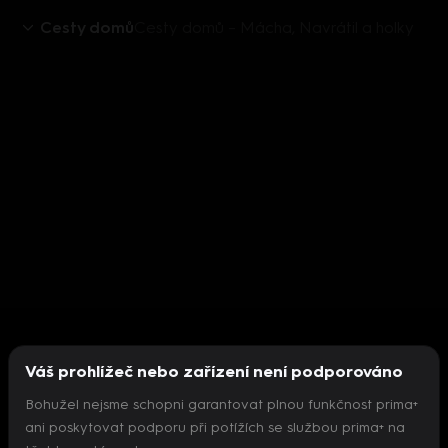
Cesty domů
Cesty domů – Mácha, Navrátil a holky
Váš prohlížeč nebo zařízení není podporováno
Bohužel nejsme schopni garantovat plnou funkčnost prima+
ani poskytovat podporu při potížích se službou prima+ na
Nepodařilo se inicializovat přehrávač