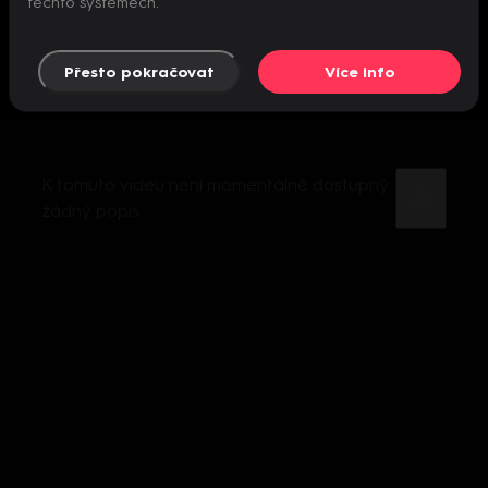
těchto systémech.
Přesto pokračovat
Více info
K tomuto videu není momentálně dostupný
žádný popis.