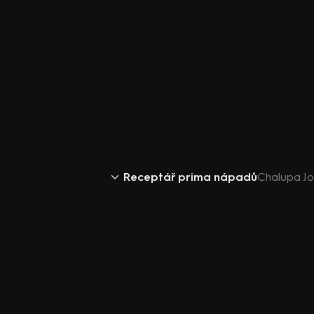
Receptář prima nápadů
Chalupa Jo