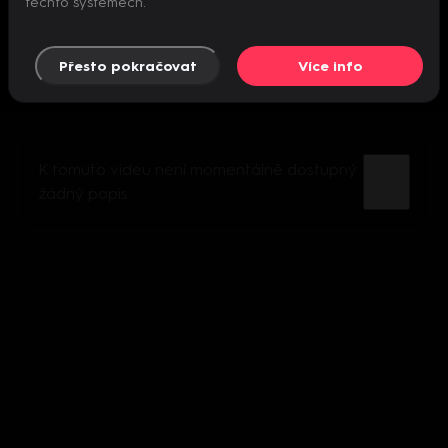
těchto systémech.
Přesto pokračovat
Více info
K tomuto videu není momentálně dostupný
žádný popis.