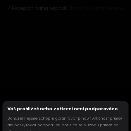
Receptář prima nápadů
Chalupa Rudolfa Jelínka ze železničních pražců
Váš prohlížeč nebo zařízení není podporováno
Bohužel nejsme schopni garantovat plnou funkčnost prima+
ani poskytovat podporu při potížích se službou prima+ na
Nepodařilo se inicializovat přehrávač