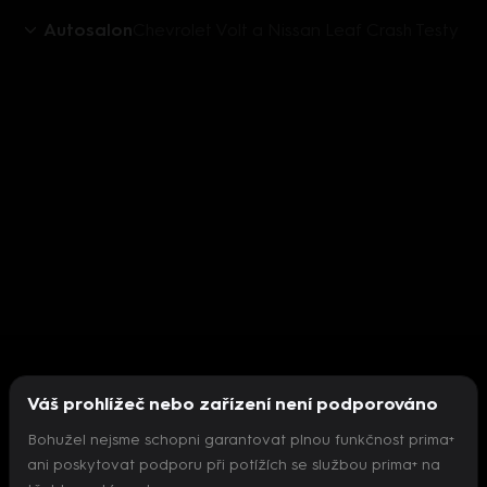
Autosalon
Chevrolet Volt a Nissan Leaf Crash Testy
Váš prohlížeč nebo zařízení není podporováno
Bohužel nejsme schopni garantovat plnou funkčnost prima+
ani poskytovat podporu při potížích se službou prima+ na
Nepodařilo se inicializovat přehrávač