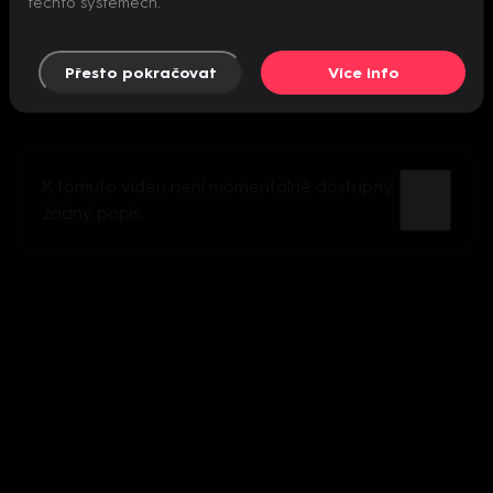
těchto systémech.
Přesto pokračovat
Více info
K tomuto videu není momentálně dostupný
žádný popis.