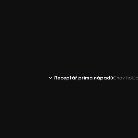
Receptář prima nápadů
Chov holu