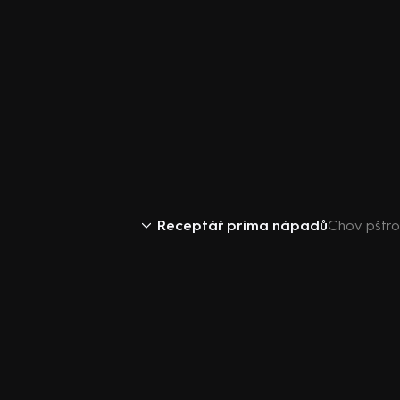
Receptář prima nápadů
Chov pštro