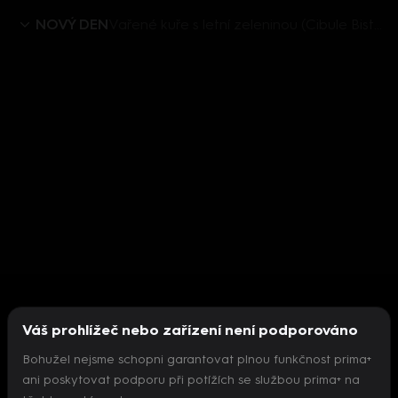
NOVÝ DEN
Vařené kuře s letní zeleninou (Cibule Bistro, díl 1)
Váš prohlížeč nebo zařízení není podporováno
Bohužel nejsme schopni garantovat plnou funkčnost prima+
ani poskytovat podporu při potížích se službou prima+ na
Nepodařilo se inicializovat přehrávač