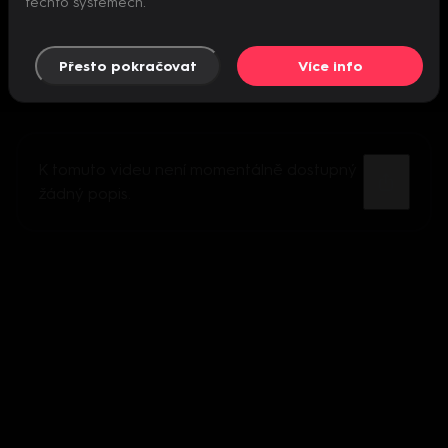
těchto systémech.
Přesto pokračovat
Více info
K tomuto videu není momentálně dostupný
žádný popis.