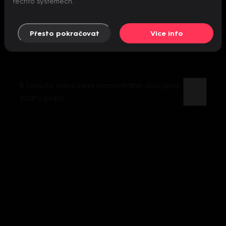
těchto systémech.
Přesto pokračovat
Více info
K tomuto videu není momentálně dostupný
žádný popis.