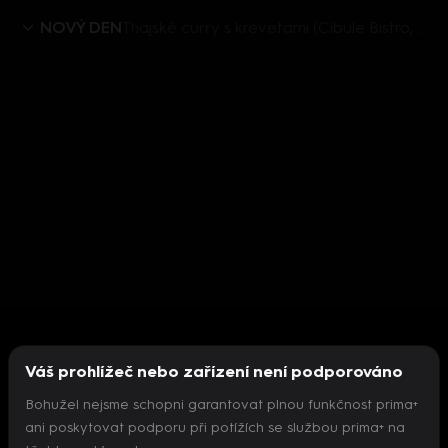
NOVÝ DEN
Thajské curry s krevetami (Cibule Bistro, díl 4)
Váš prohlížeč nebo zařízení není podporováno
Bohužel nejsme schopni garantovat plnou funkčnost prima+
ani poskytovat podporu při potížích se službou prima+ na
Nepodařilo se inicializovat přehrávač