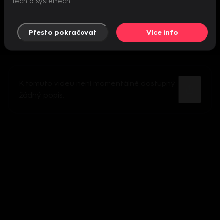
těchto systémech.
Přesto pokračovat
Více info
K tomuto videu není momentálně dostupný
žádný popis.