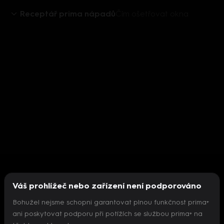
Receptář prima nápadů
Čím ošetřovat okna
Váš prohlížeč nebo zařízení není podporováno
Bohužel nejsme schopni garantovat plnou funkčnost prima+
ani poskytovat podporu při potížích se službou prima+ na
Nepodařilo se inicializovat přehrávač