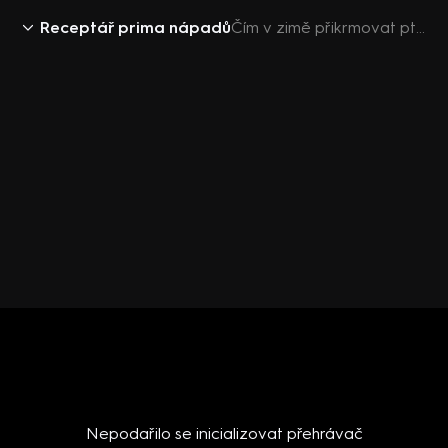
Receptář prima nápadů
Čím v zimě přikrmovat ptáčky
Nepodařilo se inicializovat přehrávač