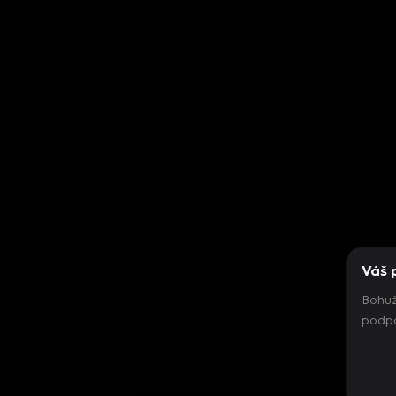
Váš 
Bohuž
podpo