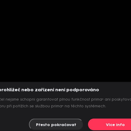
prohlížeč nebo zařízení není podporováno
el nejsme schopni garantovat plnou funkčnost prima+ ani poskytov
ru při potížích se službou prima+ na těchto systémech.
Přesto pokračovat
Více info