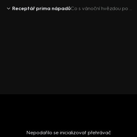
Receptář prima nápadů
Co s vánoční hvězdou po odkvětu
Nepodařilo se inicializovat přehrávač