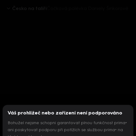
Česko na talíři
Čočková polévka Daniely Šinkorové
Váš prohlížeč nebo zařízení není podporováno
Bohužel nejsme schopni garantovat plnou funkčnost prima+
ani poskytovat podporu při potížích se službou prima+ na
Nepodařilo se inicializovat přehrávač