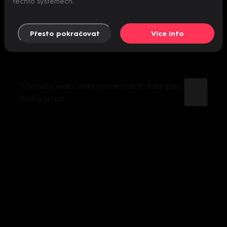
těchto systémech.
Přesto pokračovat
Více info
K tomuto videu není momentálně dostupný
žádný popis.