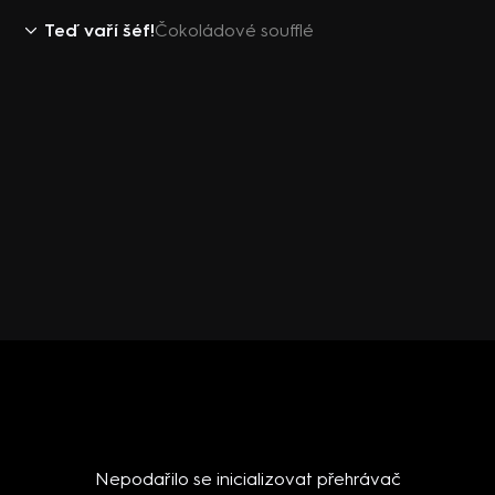
Teď vaří šéf!
Čokoládové soufflé
Nepodařilo se inicializovat přehrávač