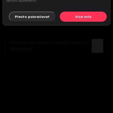
těchto systémech.
Přesto pokračovat
Více info
K tomuto videu není momentálně dostupný
žádný popis.