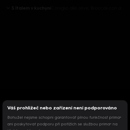
S Italem v kuchyni
Coniglio alle olive, Broccoli con acciughe (Králík na olivách, Brokolice s ančovičkami)
Váš prohlížeč nebo zařízení není podporováno
Bohužel nejsme schopni garantovat plnou funkčnost prima+
ani poskytovat podporu při potížích se službou prima+ na
Nepodařilo se inicializovat přehrávač