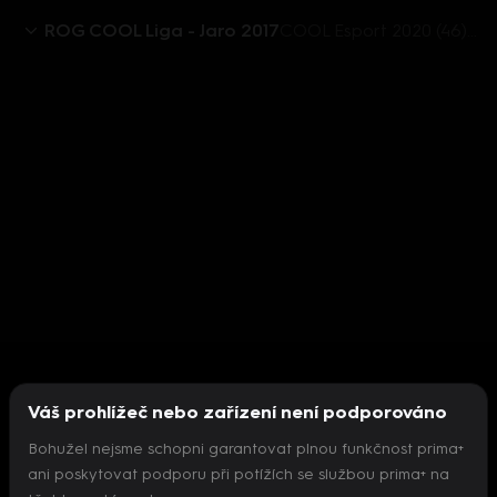
ROG COOL Liga - Jaro 2017
COOL Esport 2020 (46) - upoutávka
Váš prohlížeč nebo zařízení není podporováno
Bohužel nejsme schopni garantovat plnou funkčnost prima+
ani poskytovat podporu při potížích se službou prima+ na
Nepodařilo se inicializovat přehrávač