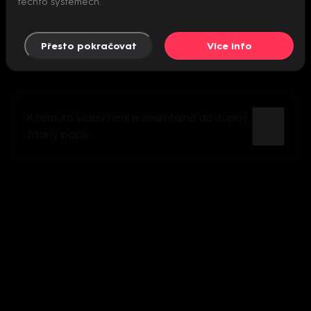
těchto systémech.
Přesto pokračovat
Více info
K tomuto videu není momentálně dostupný
žádný popis.