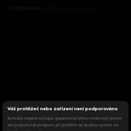
COOL Wave
Cool Wave (2) - upoutávka
Váš prohlížeč nebo zařízení není podporováno
Bohužel nejsme schopni garantovat plnou funkčnost prima+
ani poskytovat podporu při potížích se službou prima+ na
Nepodařilo se inicializovat přehrávač