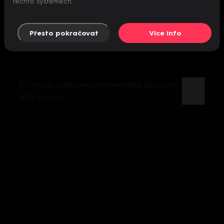
těchto systémech.
Přesto pokračovat
Více info
K tomuto videu není momentálně dostupný
žádný popis.