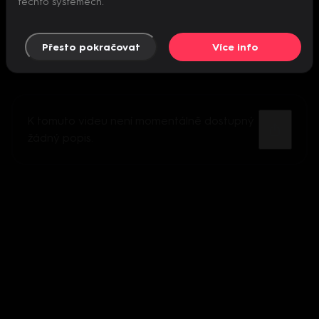
těchto systémech.
Přesto pokračovat
Více info
K tomuto videu není momentálně dostupný
žádný popis.