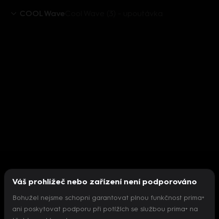
COOL Wave
Cool Wave (3) - upoutávka
Váš prohlížeč nebo zařízení není podporováno
Bohužel nejsme schopni garantovat plnou funkčnost prima+
ani poskytovat podporu při potížích se službou prima+ na
Nepodařilo se inicializovat přehrávač