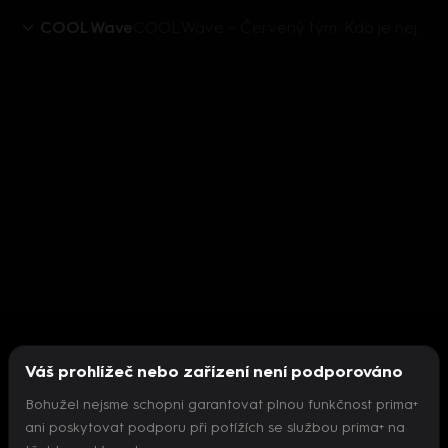
COOL Wave
COOL Wave – Červený tým: Kdo je největší…?
Váš prohlížeč nebo zařízení není podporováno
Bohužel nejsme schopni garantovat plnou funkčnost prima+
ani poskytovat podporu při potížích se službou prima+ na
Nepodařilo se inicializovat přehrávač