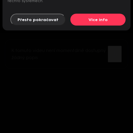
těchto systémech.
Přesto pokračovat
Více info
K tomuto videu není momentálně dostupný
žádný popis.