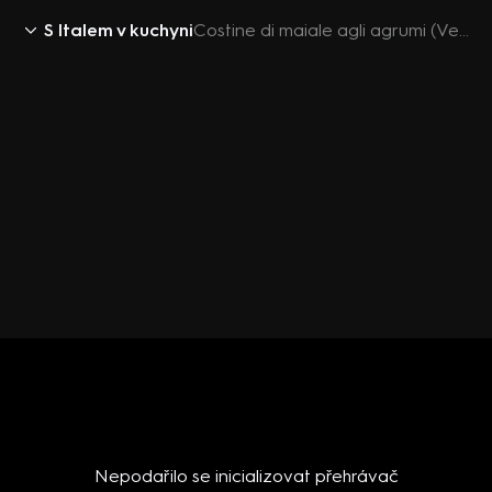
S Italem v kuchyni
Costine di maiale agli agrumi (Vepřová žebra na citronu a pomeranči)
Nepodařilo se inicializovat přehrávač