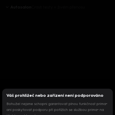
Autosalon
Crash testy v živém přenosu
Váš prohlížeč nebo zařízení není podporováno
Bohužel nejsme schopni garantovat plnou funkčnost prima+
ani poskytovat podporu při potížích se službou prima+ na
Nepodařilo se inicializovat přehrávač