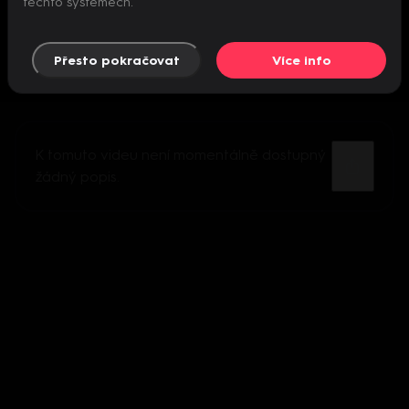
těchto systémech.
Přesto pokračovat
Více info
K tomuto videu není momentálně dostupný
žádný popis.