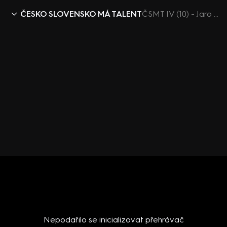
ČESKO SLOVENSKO MÁ TALENT
ČSMT IV (10) - Jaro Slávik k výběru semifinalistů
Nepodařilo se inicializovat přehrávač