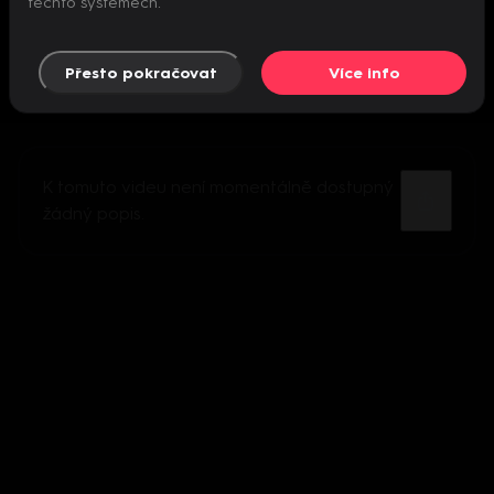
těchto systémech.
Přesto pokračovat
Více info
K tomuto videu není momentálně dostupný
žádný popis.