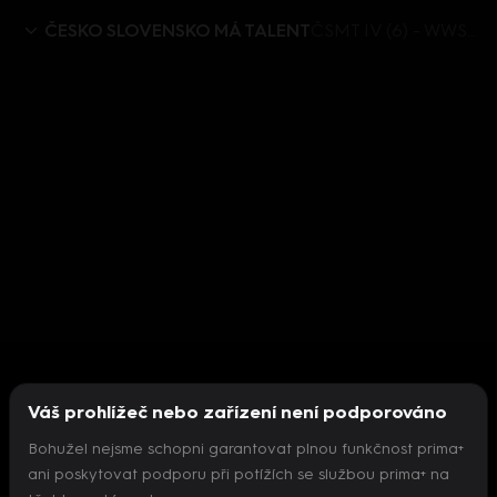
ČESKO SLOVENSKO MÁ TALENT
ČSMT IV (6) - WWS rozhovor
Váš prohlížeč nebo zařízení není podporováno
Bohužel nejsme schopni garantovat plnou funkčnost prima+
ani poskytovat podporu při potížích se službou prima+ na
Nepodařilo se inicializovat přehrávač