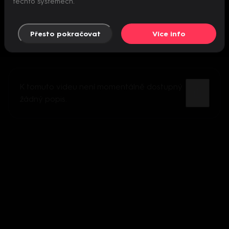
těchto systémech.
Přesto pokračovat
Více info
K tomuto videu není momentálně dostupný
žádný popis.