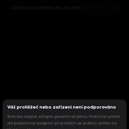
ČESKO SLOVENSKO MÁ TALENT
ČSMT IV (7) - Magic Free Group Brno vystoupení
Váš prohlížeč nebo zařízení není podporováno
Bohužel nejsme schopni garantovat plnou funkčnost prima+
ani poskytovat podporu při potížích se službou prima+ na
Nepodařilo se inicializovat přehrávač