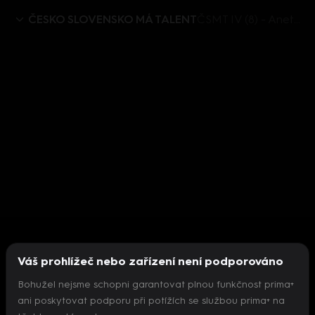
ČESKO SLOVENSKO MÁ TALENT
ČSMT IV (8) - Aneta Tokárová rozhovor
Váš prohlížeč nebo zařízení není podporováno
Bohužel nejsme schopni garantovat plnou funkčnost prima+
ani poskytovat podporu při potížích se službou prima+ na
Nepodařilo se inicializovat přehrávač