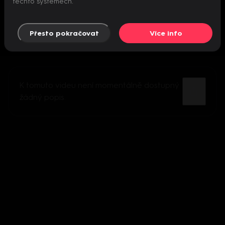
těchto systémech.
Přesto pokračovat
Více info
K tomuto videu není momentálně dostupný
žádný popis.