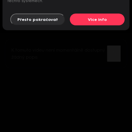
těchto systémech.
Přesto pokračovat
Více info
K tomuto videu není momentálně dostupný
žádný popis.