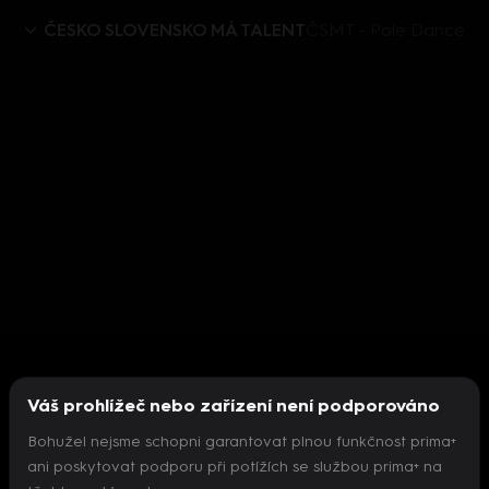
ČESKO SLOVENSKO MÁ TALENT
ČSMT - Pole Dance
Váš prohlížeč nebo zařízení není podporováno
Bohužel nejsme schopni garantovat plnou funkčnost prima+
ani poskytovat podporu při potížích se službou prima+ na
Nepodařilo se inicializovat přehrávač