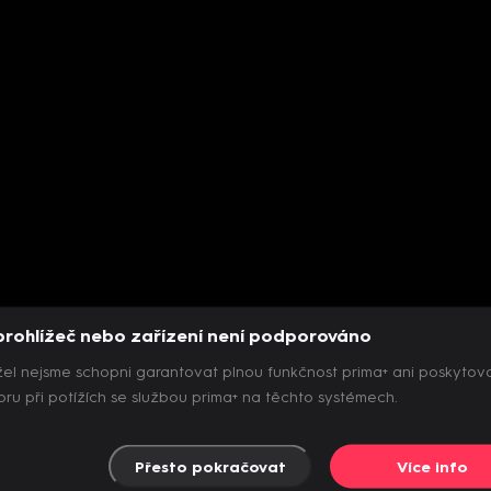
prohlížeč nebo zařízení není podporováno
el nejsme schopni garantovat plnou funkčnost prima+ ani poskytov
ru při potížích se službou prima+ na těchto systémech.
Přesto pokračovat
Více info