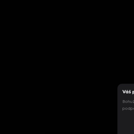
Váš 
Bohuž
podpo