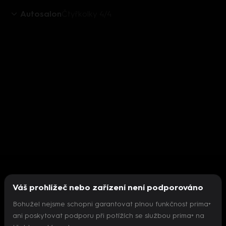
Autosalon
Čtyřkolky 4/4
Váš prohlížeč nebo zařízení není podporováno
Bohužel nejsme schopni garantovat plnou funkčnost prima+
ani poskytovat podporu při potížích se službou prima+ na
Nepodařilo se inicializovat přehrávač