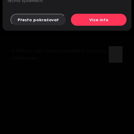
těchto systémech.
Přesto pokračovat
Více info
K tomuto videu není momentálně dostupný
žádný popis.