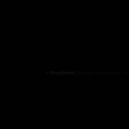
Prostřeno!
Cupcaková premiéra - VIP