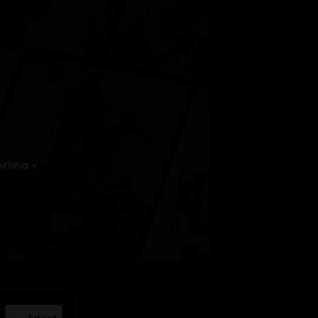
prima