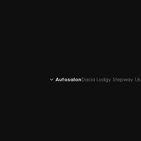
Autosalon
Dacia Lodgy Stepway 1,6